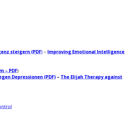
genz steigern (PDF
)
–
Improving Emotional Intelligence
um – PDF
)
gegen Depressionen (PDF)
–
The Elijah Therapy against
ontrol