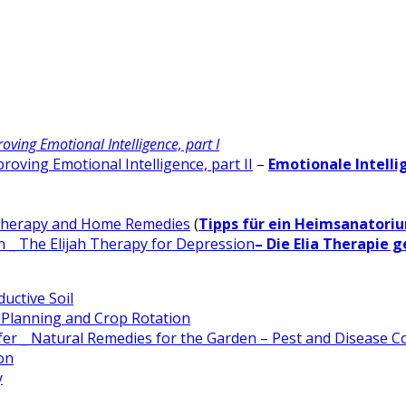
oving Emotional Intelligence, part I
proving Emotional Intelligence, part II
–
Emotionale Intelli
otherapy and Home Remedies
(
Tipps für ein Heimsanatori
 _ The Elijah Therapy for Depression
– Die Elia Therapie 
uctive Soil
Planning and Crop Rotation
r _ Natural Remedies for the Garden – Pest and Disease C
on
y