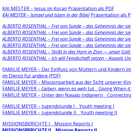
KAI MESTER – Jesus im Koran
Präsentation als PDF
KAI MESTER – Ismael und Islam in der Bibel
Präsentation als 
ALBERTO ROSENTHAL – Frei von Sünde – das Geheimnis der sie
ALBERTO ROSENTHAL – Frei von Sünde – das Geheimnis der sie
ALBERTO ROSENTHAL – Frei von Sünde – das Geheimnis der sie
ALBERTO ROSENTHAL – Frei von Sünde – das Geheimnis der sie
ALBERTO ROSENTHAL – Stoßt in das Horn in Zion — unser Gott
ALBERTO ROSENTHAL – Ich will Feindschaft setzen – Asasels Un
FAMILIE MEYER – Der Einfluss von Müttern und Kindern im 
im Dienst für andere (PDF)
FAMILIE MEYER – Missionsarbeit aus der Sicht unserer Kin
FAMILIE MEYER – Geben, wenn es weh tut _ Giving When it
FAMILIE MEYER – Unter den Navajo Indianern _ Connecting
FAMILIE MEYER – Jugendstunde I _ Youth meeting I
FAMILIE MEYER – Jugendstunde II _ Youth meeting II
MISSIONSBERICHTE I _ Mission Reports I
MISSIONSBERICHTE II _ Mission Reports II