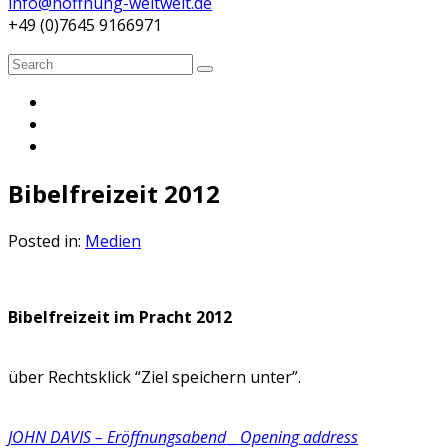
info@hoffnung-weltweit.de
+49 (0)7645 9166971
Search
Search
for:
Bibelfreizeit 2012
Posted in:
Medien
Bibelfreizeit im Pracht 2012
über Rechtsklick “Ziel speichern unter”.
JOHN DAVIS – Eröffnungsabend _ Opening address