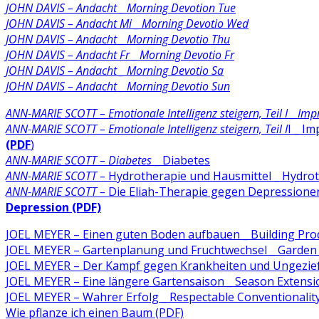
JOHN DAVIS – Andacht _ Morning Devotion Tue
JOHN DAVIS – Andacht Mi _ Morning Devotio Wed
JOHN DAVIS – Andacht _ Morning Devotio Thu
JOHN DAVIS – Andacht Fr _ Morning Devotio Fr
JOHN DAVIS – Andacht _ Morning Devotio Sa
JOHN DAVIS – Andacht _ Morning Devotio Sun
ANN-MARIE SCOTT – Emotionale Intelligenz steigern, Teil I _ Impr
ANN-MARIE SCOTT – Emotionale Intelligenz steigern, Teil I
I _ Im
(PDF
)
ANN-MARIE SCOTT – Diabetes
_ Diabetes
ANN-MARIE SCOTT –
Hydrotherapie und Hausmittel _ Hydr
ANN-MARIE SCOTT –
Die Eliah-Therapie gegen Depressionen
Depression (PDF)
JOEL MEYER – Einen guten Boden aufbauen _ Building Prod
JOEL MEYER – Gartenplanung und Fruchtwechsel _ Garden 
JOEL MEYER – Der Kampf gegen Krankheiten und Ungeziefe
JOEL MEYER – Eine längere Gartensaison _ Season Extensi
JOEL MEYER – Wahrer Erfolg _ Respectable Conventionalit
Wie pflanze ich einen Baum (PDF)