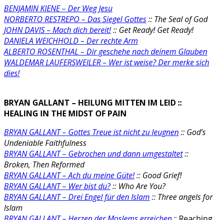
BENJAMIN KIENE – Der Weg Jesu
NORBERTO RESTREPO – Das Siegel Gottes
:: The Seal of God
JOHN DAVIS – Mach dich bereit!
:: Get Ready! Get Ready!
DANIELA WEICHHOLD – Der rechte Arm
ALBERTO ROSENTHAL – Dir geschehe nach deinem Glauben
WALDEMAR LAUFERSWEILER – Wer ist weise? Der merke sich
dies!
BRYAN GALLANT – HEILUNG MITTEN IM LEID ::
HEALING IN THE MIDST OF PAIN
BRYAN GALLANT –
Gottes Treue ist nicht zu leugnen
:: God’s
Undeniable Faithfulness
BRYAN GALLANT –
Gebrochen und dann umgestaltet
::
Broken, Then Reformed
BRYAN GALLANT – Ach du meine Güte!
:: Good Grief!
BRYAN GALLANT – Wer bist du?
:: Who Are You?
BRYAN GALLANT – Drei Engel für den Islam
::
Three angels for
Islam
BRYAN GALLANT – Herzen der Moslems erreichen
::
Reaching